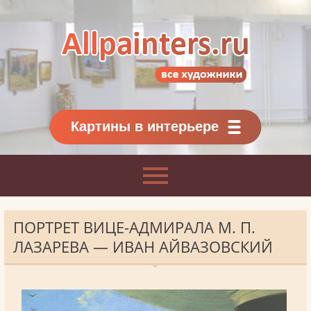
Allpainters.ru - картинная галерея
Онлайн галерея живописи.
Картины классиков
и современников
Картины в интерьере
ПОРТРЕТ ВИЦЕ-АДМИРАЛА М. П.
ЛАЗАРЕВА — ИВАН АЙВАЗОВСКИЙ