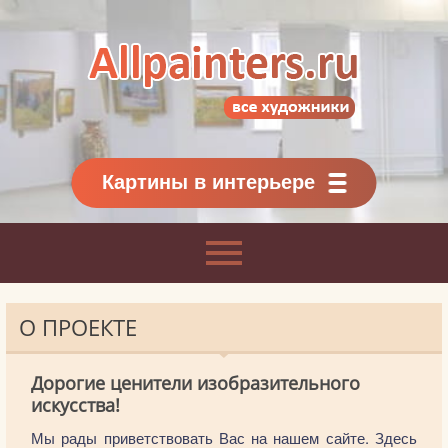
Allpainters.ru - картинная галерея
Онлайн галерея живописи.
Картины классиков
и современников
Картины в интерьере
О ПРОЕКТЕ
Дорогие ценители изобразительного
искусства!
Мы рады приветствовать Вас на нашем сайте. Здесь