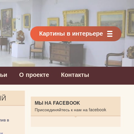
Картины в интерьере
тьи
О проекте
Контакты
ИЙ
МЫ НА FACEBOOK
Присоединяйтесь к нам на facebook
ив в
ан