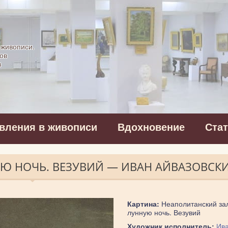
картинная галерея
 живописи.
ов
в
вления в живописи
Вдохновение
Ста
Ю НОЧЬ. ВЕЗУВИЙ — ИВАН АЙВАЗОВСК
Картина:
Неаполитанский зал
лунную ночь. Везувий
Художник исполнитель:
Ив