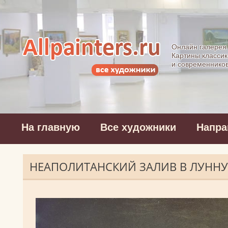
Allpainters.ru - 
Онлайн галерея
Картины классик
и современнико
На главную
Все художники
Напра
НЕАПОЛИТАНСКИЙ ЗАЛИВ В ЛУННУ