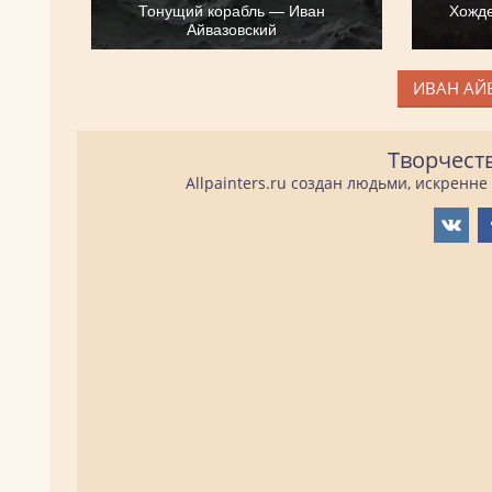
Тонущий корабль — Иван
Хожде
Айвазовский
ИВАН АЙ
Творчест
Allpainters.ru создан людьми, искренн