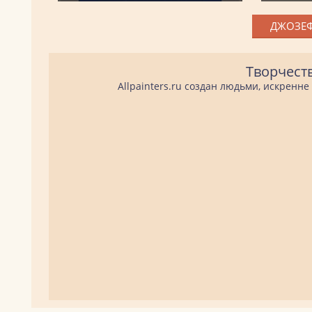
ДЖОЗЕФ
Творчест
Allpainters.ru создан людьми, искренн