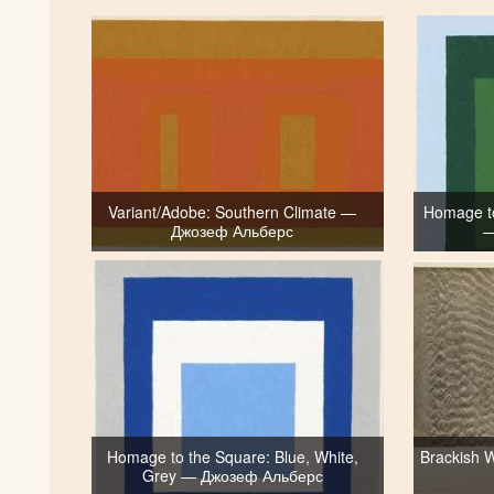
Variant/Adobe: Southern Climate —
Homage to
Джозеф Альберс
—
Homage to the Square: Blue, White,
Brackish W
Grey — Джозеф Альберс