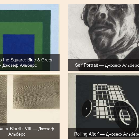
 the Square: Blue & Green
 Джозеф Альберс
Self Portrait — Джозеф Альбер
ater Biarritz VIII — Джозеф
Альберс
Rolling After’ — Джозеф Альбер