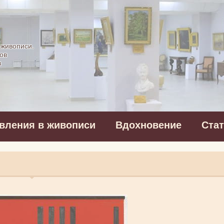
картинная галерея
 живописи.
ов
в
вления в живописи
Вдохновение
Ста