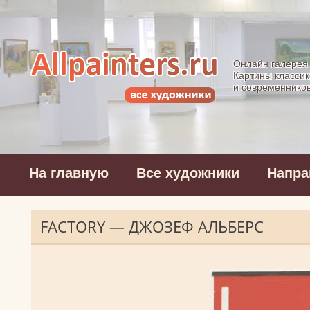
Allpainters.ru - 
Онлайн галерея
Картины классик
и современнико
На главную
Все художники
Напра
FACTORY — ДЖОЗЕФ АЛЬБЕРС