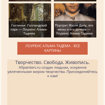
Гостиная. Голландский
Портрет Жюля Далу, его
парк — Лоуренс Альма-
жены и его дочери —
Тадема
Лоуренс Альма-Тадема
ЛОУРЕНС АЛЬМА-ТАДЕМА - ВСЕ
КАРТИНЫ
Творчество. Свобода. Живопись.
Allpainters.ru создан людьми, искренне
увлеченными миром творчества. Присоединяйтесь
к нам!