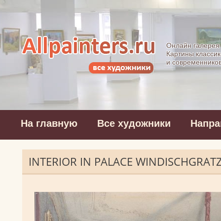
Allpainters.ru - 
Онлайн галерея
Картины классик
и современнико
На главную
Все художники
Напра
INTERIOR IN PALACE WINDISCHGRAT