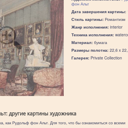
фон Альт
Дата завершения картины:
Стиль картины:
Романтизм
Жанр исполнения:
interior
Техника исполнения:
waterco
Материал:
бумага
Размеры полотна:
22,6 x 22
Галерея:
Private Collection
ьт: другие картины художника
а, как Рудольф фон Альт. Для того, что бы ознакомиться со всеми