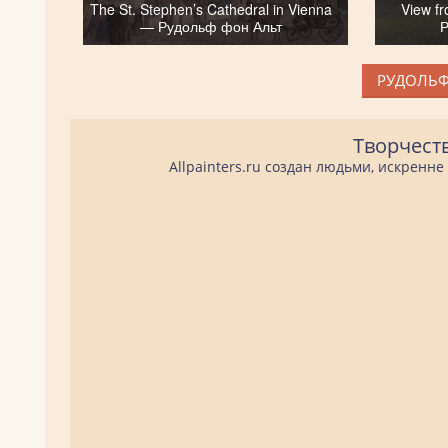
The St. Stephen’s Cathedral in Vienna
View f
— Рудольф фон Альт
Р
РУДОЛЬФ
Творчест
Allpainters.ru создан людьми, искренн