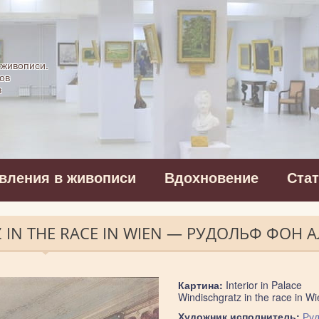
картинная галерея
 живописи.
ов
в
вления в живописи
Вдохновение
Ста
Z IN THE RACE IN WIEN — РУДОЛЬФ ФОН 
Картина:
Interior in Palace
Windischgratz in the race in Wi
Художник исполнитель:
Ру