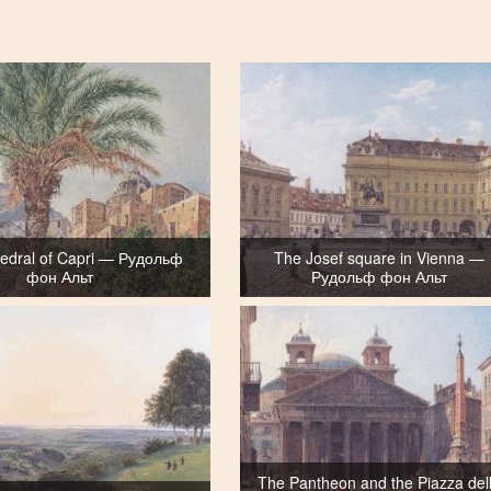
edral of Capri — Рудольф
The Josef square in Vienna —
фон Альт
Рудольф фон Альт
The Pantheon and the Piazza del