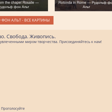
rom the chapel Rosalie —
Rotonda in Rome — Рудольф ф
удольф фон Альт
Альт
 ФОН АЛЬТ - ВСЕ КАРТИНЫ
во. Свобода. Живопись.
е увлеченными миром творчества. Присоединяйтесь к нам!
Проголосуйте