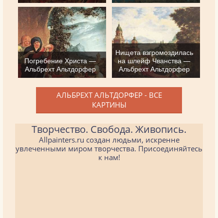
Нищета взгромоздилась
Погребение Христа —
на шлейф Чванства —
Альбрехт Альтдорфер
Альбрехт Альтдорфер
АЛЬБРЕХТ АЛЬТДОРФЕР - ВСЕ
КАРТИНЫ
Творчество. Свобода. Живопись.
Allpainters.ru создан людьми, искренне
увлеченными миром творчества. Присоединяйтесь
к нам!