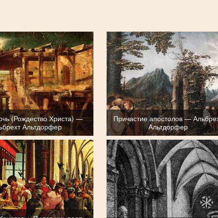
очь (Рождество Христа) —
Причастие апостолов — Альбре
ьбрехт Альтдорфер
Альтдорфер
Христовы. Пилат умывает