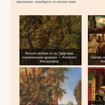
картинами, перейдите по кнопке ниже.
Лесной пейзаж со св. Георгием,
поражающим дракона — Альбрехт
Святая н
Альтдорфер
Ал
Страсти 