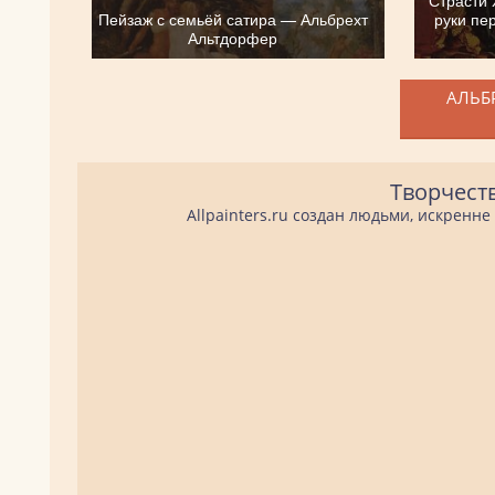
Пейзаж с семьёй сатира — Альбрехт
руки пе
Альтдорфер
АЛЬБР
Творчест
Allpainters.ru создан людьми, искренн