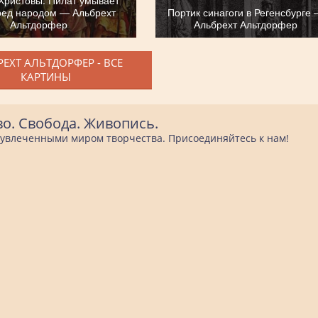
ред народом — Альбрехт
Портик синагоги в Регенсбурге
Альтдорфер
Альбрехт Альтдорфер
ЕХТ АЛЬТДОРФЕР - ВСЕ
КАРТИНЫ
во. Свобода. Живопись.
е увлеченными миром творчества. Присоединяйтесь к нам!