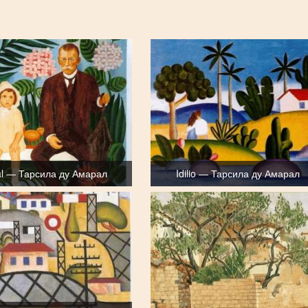
al — Тарсила ду Амарал
Idilio — Тарсила ду Амарал