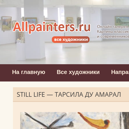
Allpainters.ru - 
Онлайн галерея
Картины классик
и современнико
На главную
Все художники
Напра
STILL LIFE — ТАРСИЛА ДУ АМАРАЛ