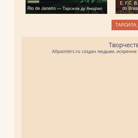
E. F.C. B
Rio de Janeiro — Тарсила ду Амарал
do Bras
ТАРСИЛА 
Творчест
Allpainters.ru создан людьми, искренн