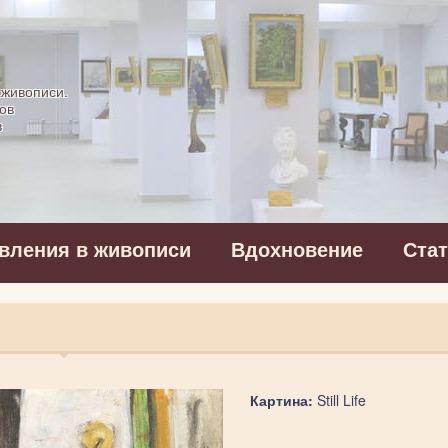
картинная галерея
 живописи.
ов
в
вления в живописи
Вдохновение
Ста
Картина:
Still Life