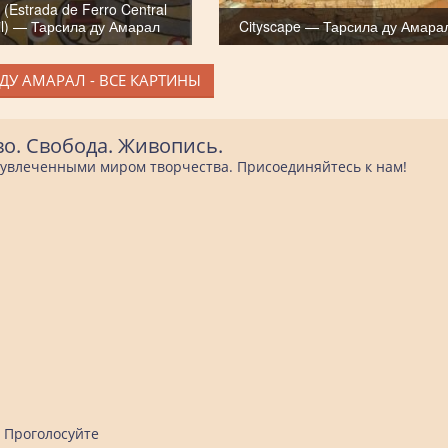
. (Estrada de Ferro Central
il) — Тарсила ду Амарал
Cityscape — Тарсила ду Амара
ДУ АМАРАЛ - ВСЕ КАРТИНЫ
во. Свобода. Живопись.
е увлеченными миром творчества. Присоединяйтесь к нам!
Проголосуйте