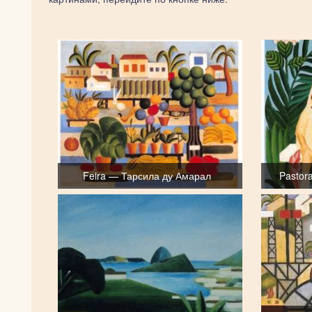
Feira — Тарсила ду Амарал
Pastor