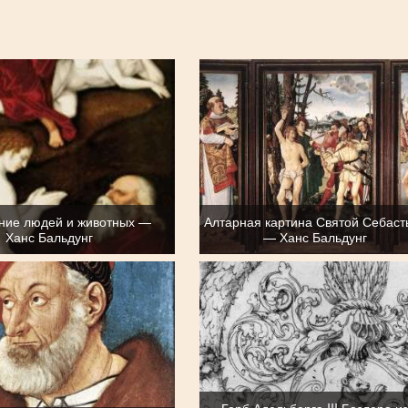
ние людей и животных —
Алтарная картина Святой Себаст
Ханс Бальдунг
— Ханс Бальдунг
Герб Адельберга III Базлера и