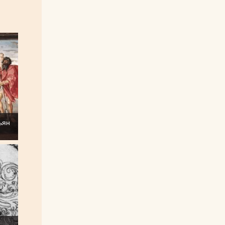
ьян
з