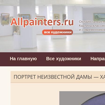
Allpainters.ru - 
Онлайн галерея
Картины классик
и современнико
На главную
Все художники
Напра
ПОРТРЕТ НЕИЗВЕСТНОЙ ДАМЫ — Х