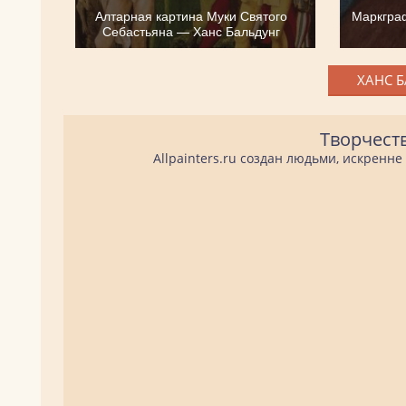
Алтарная картина Муки Святого
Маркгра
Себастьяна — Ханс Бальдунг
ХАНС Б
Творчест
Allpainters.ru создан людьми, искренн