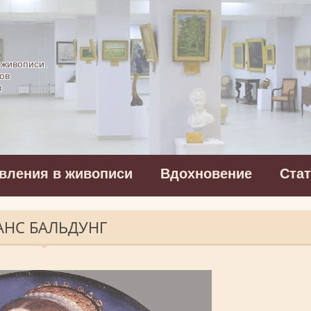
картинная галерея
 живописи.
ов
в
вления в живописи
Вдохновение
Ста
АНС БАЛЬДУНГ