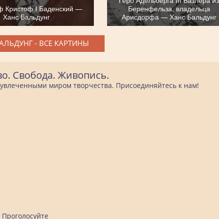
ф Кристоф I Баденский —
Беренфельза, владельца
Ханс Бальдунг
Арисдорфа — Ханс Бальдунг
АЛЬДУНГ - ВСЕ КАРТИНЫ
во. Свобода. Живопись.
е увлеченными миром творчества. Присоединяйтесь к нам!
Проголосуйте