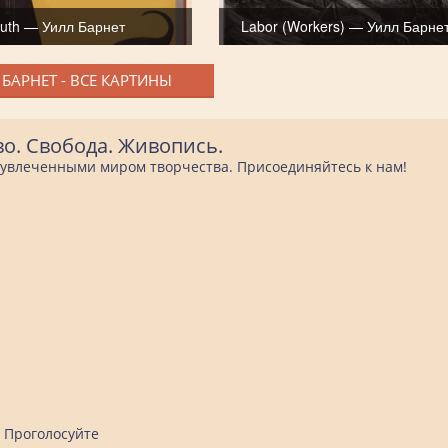
uth — Уилл Барнет
Labor (Workers) — Уилл Барне
БАРНЕТ - ВСЕ КАРТИНЫ
во. Свобода. Живопись.
е увлеченными миром творчества. Присоединяйтесь к нам!
Проголосуйте