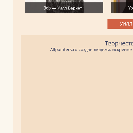
Bob — Уилл Барнет
Yo
УИЛЛ 
Творчест
Allpainters.ru создан людьми, искренн