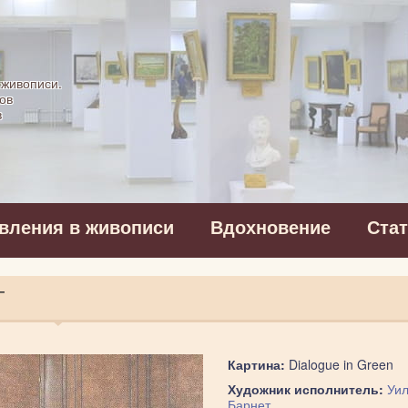
картинная галерея
 живописи.
ов
в
вления в живописи
Вдохновение
Ста
Т
Картина:
Dialogue in Green
Художник исполнитель:
Уи
Барнет