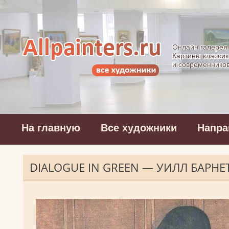
Allpainters.ru - 
Онлайн галерея
Картины классик
и современнико
На главную
Все художники
Напра
DIALOGUE IN GREEN — УИЛЛ БАРНЕ