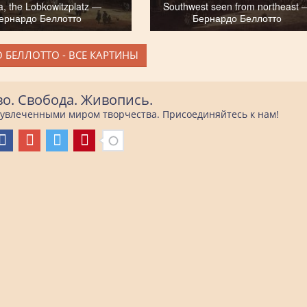
a, the Lobkowitzplatz —
Southwest seen from northeast 
ернардо Беллотто
Бернардо Беллотто
 БЕЛЛОТТО - ВСЕ КАРТИНЫ
во. Свобода. Живопись.
е увлеченными миром творчества. Присоединяйтесь к нам!