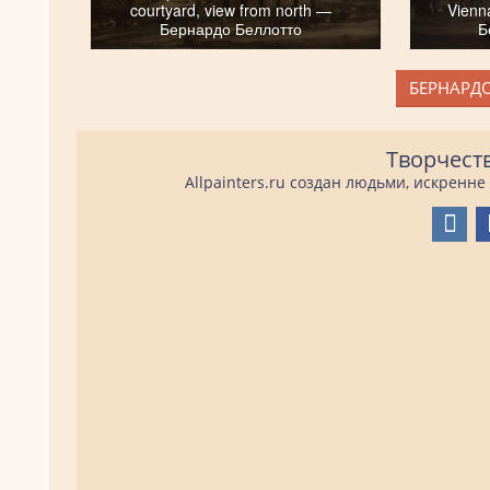
courtyard, view from north —
Vienn
Бернардо Беллотто
Б
БЕРНАРДО
Творчест
Allpainters.ru создан людьми, искренн