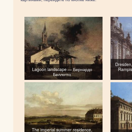
Dresden,
Lagoon landscape — Бернардо
Rampis
Беллотто
The imperial summer residence,