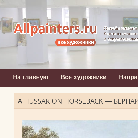
Allpainters.ru - 
Онлайн галерея
Картины классик
и современнико
На главную
Все художники
Напра
A HUSSAR ON HORSEBACK — БЕРНА