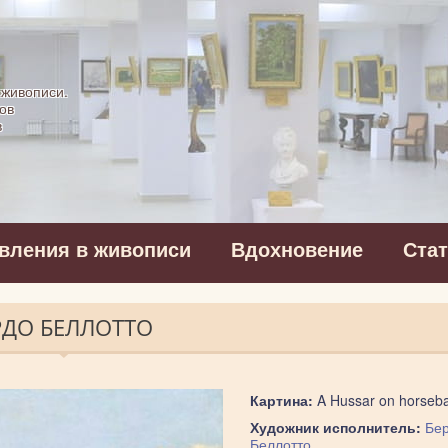
картинная галерея
 живописи.
ов
в
вления в живописи
Вдохновение
Ста
РДО БЕЛЛОТТО
Картина:
A Hussar on horseb
Художник исполнитель:
Бе
Беллотто