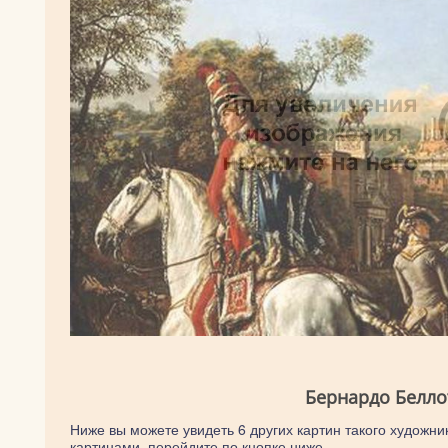
Бернардо Белло
Ниже вы можете увидеть 6 других картин такого художник
картинами, перейдите по кнопке ниже.