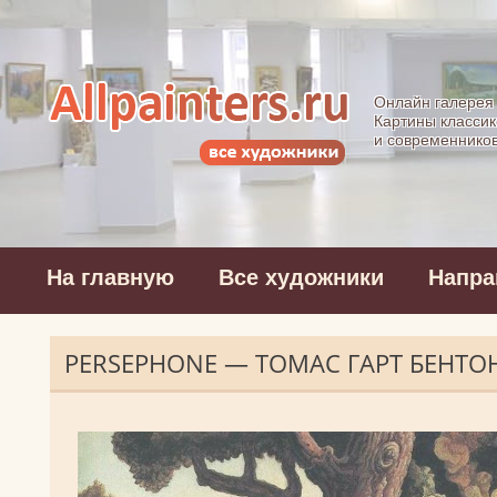
Allpainters.ru - 
Онлайн галерея
Картины классик
и современнико
На главную
Все художники
Напра
PERSEPHONE — ТОМАС ГАРТ БЕНТО