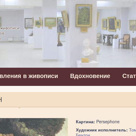
картинная галерея
 живописи.
ов
в
вления в живописи
Вдохновение
Ста
Н
Картина:
Persephone
Художник исполнитель:
Том
Бентон