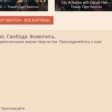
City Activities with Dance Hall —
t — Томас Гарт Бентон
Томас Гарт Бентон
РТ БЕНТОН - ВСЕ КАРТИНЫ
во. Свобода. Живопись.
е увлеченными миром творчества. Присоединяйтесь к нам!
Проголосуйте