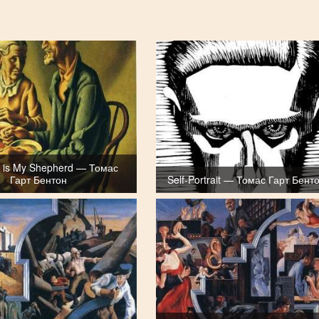
d is My Shepherd — Томас
Гарт Бентон
Self-Portrait — Томас Гарт Бент