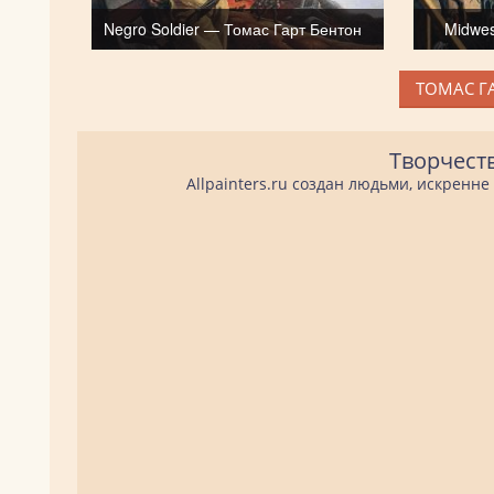
Negro Soldier — Томас Гарт Бентон
Midwes
ТОМАС ГА
Творчест
Allpainters.ru создан людьми, искренн