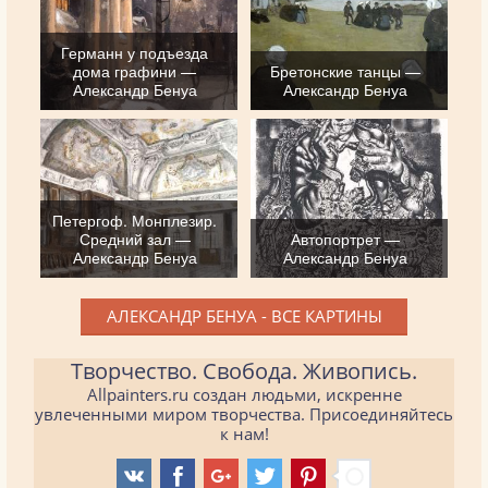
Германн у подъезда
дома графини —
Бретонские танцы —
Александр Бенуа
Александр Бенуа
Петергоф. Монплезир.
Средний зал —
Автопортрет —
Александр Бенуа
Александр Бенуа
АЛЕКСАНДР БЕНУА - ВСЕ КАРТИНЫ
Творчество. Свобода. Живопись.
Allpainters.ru создан людьми, искренне
увлеченными миром творчества. Присоединяйтесь
к нам!