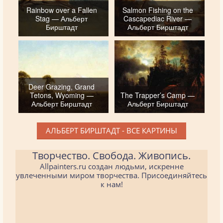
Rainbow over a Fallen
Salmon Fishing on the
Stag — Альберт
Cascapediac River —
Бирштадт
Альберт Бирштадт
Deer Grazing, Grand
Tetons, Wyoming —
The Trapper’s Camp —
Альберт Бирштадт
Альберт Бирштадт
АЛЬБЕРТ БИРШТАДТ - ВСЕ КАРТИНЫ
Творчество. Свобода. Живопись.
Allpainters.ru создан людьми, искренне
увлеченными миром творчества. Присоединяйтесь
к нам!