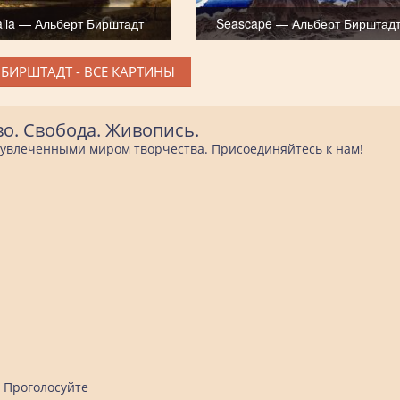
lia — Альберт Бирштадт
Seascape — Альберт Бирштад
 БИРШТАДТ - ВСЕ КАРТИНЫ
во. Свобода. Живопись.
е увлеченными миром творчества. Присоединяйтесь к нам!
Проголосуйте