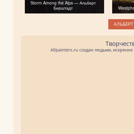
Storm Among the Alps — Альберт
Бирштадт
Westpha
АЛЬБЕРТ
Творчест
Allpainters.ru создан людьми, искренн