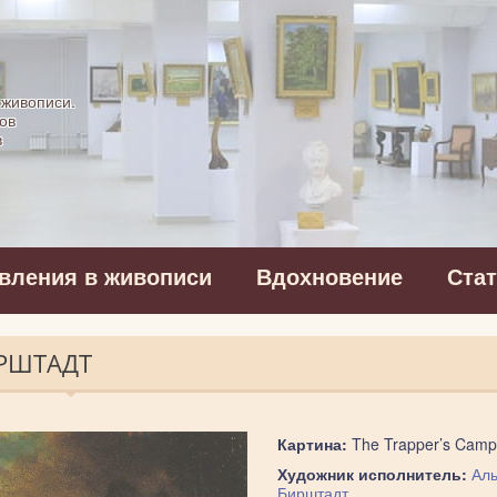
картинная галерея
 живописи.
ов
в
вления в живописи
Вдохновение
Ста
ИРШТАДТ
Картина:
The Trapper’s Camp
Художник исполнитель:
Аль
Бирштадт