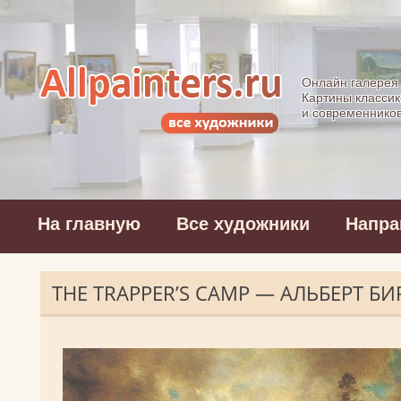
Allpainters.ru - 
Онлайн галерея
Картины классик
и современнико
На главную
Все художники
Напра
THE TRAPPER’S CAMP — АЛЬБЕРТ Б