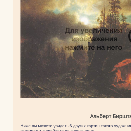
Альберт Биршта
Ниже вы можете увидеть 6 других картин такого художник
картинами, перейдите по кнопке ниже.