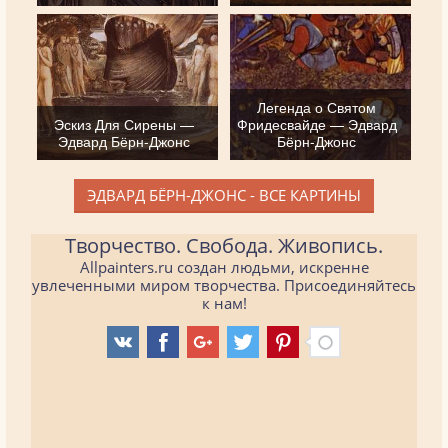
Легенда о Святом
Эскиз Для Сирены —
Фридесвайде — Эдвард
Эдвард Бёрн-Джонс
Бёрн-Джонс
ЭДВАРД БЁРН-ДЖОНС - ВСЕ КАРТИНЫ
Творчество. Свобода. Живопись.
Allpainters.ru создан людьми, искренне
увлеченными миром творчества. Присоединяйтесь
к нам!