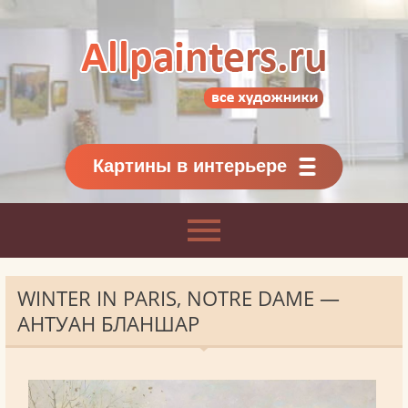
Allpainters.ru - картинная галерея
Онлайн галерея живописи.
Картины классиков
и современников
Картины в интерьере
WINTER IN PARIS, NOTRE DAME —
АНТУАН БЛАНШАР