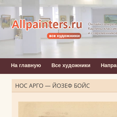
Allpainters.ru - 
Онлайн галерея
Картины классик
и современнико
На главную
Все художники
Напра
НОС АРГО — ЙОЗЕФ БОЙС