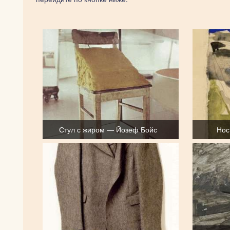
Стул с жиром — Йозеф Бойс
Нос