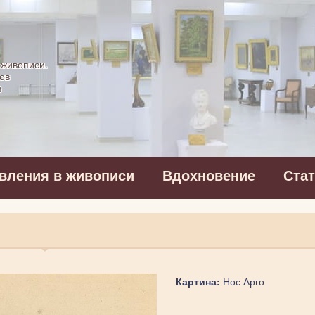
картинная галерея
 живописи.
ов
в
вления в живописи
Вдохновение
Ста
Картина:
Нос Арго