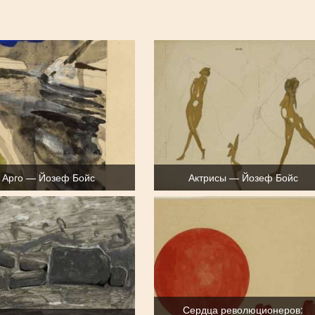
 Арго — Йозеф Бойс
Актрисы — Йозеф Бойс
Сердца революционеров: