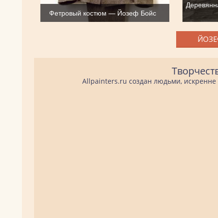
Деревянн
Фетровый костюм — Йозеф Бойс
ЙОЗЕ
Творчест
Allpainters.ru создан людьми, искренн