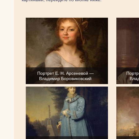
Портрет Е. Н. Арсеневой —
Портр
Владимир Боровиковский
Вла