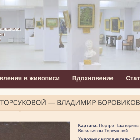
картинная галерея
 живописи.
ов
в
вления в живописи
Вдохновение
Ста
Ы ТОРСУКОВОЙ — ВЛАДИМИР БОРОВИКО
Картина:
Портрет Екатерины
Васильевны Торсуковой
Художник исполнитель:
Вла