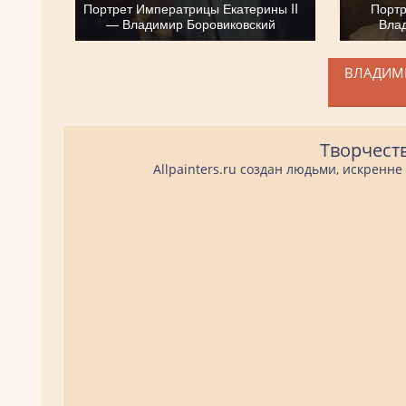
Портрет Императрицы Екатерины II
Портр
— Владимир Боровиковский
Вла
ВЛАДИМИ
Творчест
Allpainters.ru создан людьми, искренн