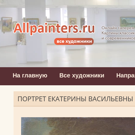
Allpainters.ru - 
Онлайн галерея
Картины классик
и современнико
На главную
Все художники
Напра
ПОРТРЕТ ЕКАТЕРИНЫ ВАСИЛЬЕВН