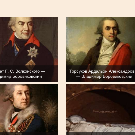
ет Г. С. Волконского —
Торсуков Ардальон Александров
димир Боровиковский
— Владимир Боровиковский