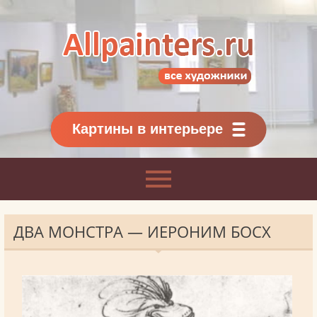
Allpainters.ru - картинная галерея
Онлайн галерея живописи.
Картины классиков
и современников
Картины в интерьере
ДВА МОНСТРА — ИЕРОНИМ БОСХ