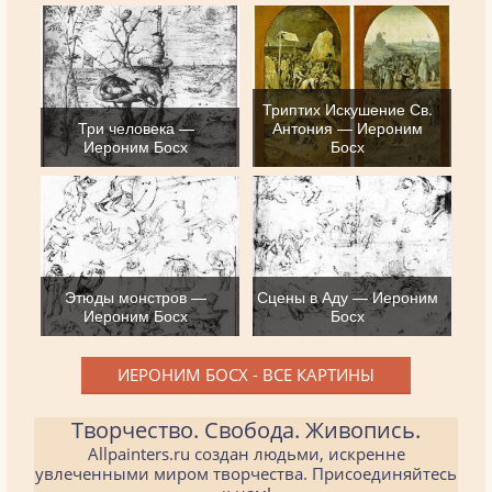
Триптих Искушение Св.
Три человека —
Антония — Иероним
Иероним Босх
Босх
Этюды монстров —
Сцены в Аду — Иероним
Иероним Босх
Босх
ИЕРОНИМ БОСХ - ВСЕ КАРТИНЫ
Творчество. Свобода. Живопись.
Allpainters.ru создан людьми, искренне
увлеченными миром творчества. Присоединяйтесь