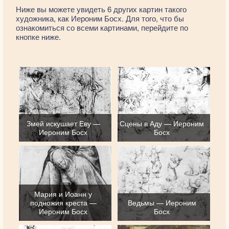
Ниже вы можете увидеть 6 других картин такого
художника, как Иероним Босх. Для того, что бы
ознакомиться со всеми картинами, перейдите по
кнопке ниже.
Змей искушает Еву —
Сцены в Аду — Иероним
Иероним Босх
Босх
Мария и Иоанн у
подножия креста —
Ведьмы — Иероним
Иероним Босх
Босх