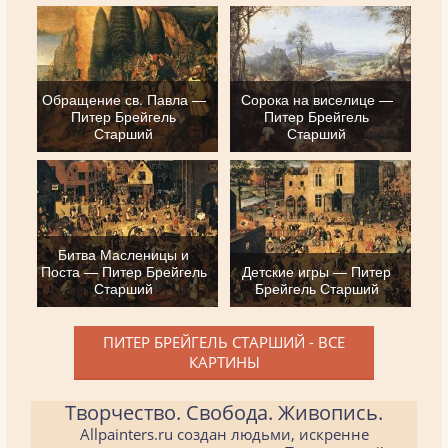
Обращение св. Павла —
Сорока на виселице —
Питер Брейгель
Питер Брейгель
Старший
Старший
Битва Масленицы и
Поста — Питер Брейгель
Детские игры — Питер
Старший
Брейгель Старший
ПИТЕР БРЕЙГЕЛЬ СТАРШИЙ - ВСЕ
КАРТИНЫ
Творчество. Свобода. Живопись.
Allpainters.ru создан людьми, искренне