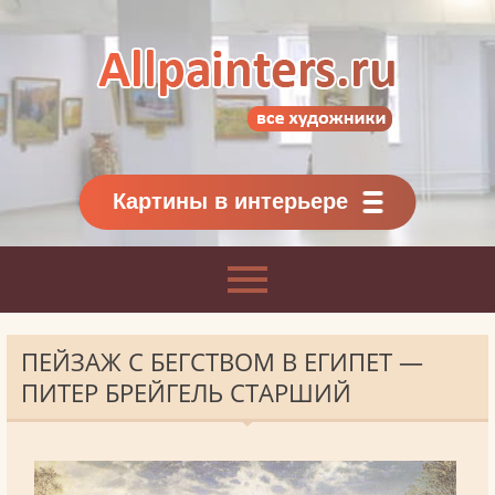
Allpainters.ru - картинная галерея
Онлайн галерея живописи.
Картины классиков
и современников
Картины в интерьере
ПЕЙЗАЖ С БЕГСТВОМ В ЕГИПЕТ —
ПИТЕР БРЕЙГЕЛЬ СТАРШИЙ