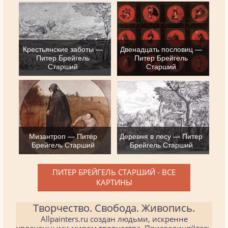
Крестьянские заботы —
Двенадцать пословиц —
Питер Брейгель
Питер Брейгель
Старший
Старший
Мизантроп — Питер
Деревня в лесу — Питер
Брейгель Старший
Брейгель Старший
ПИТЕР БРЕЙГЕЛЬ СТАРШИЙ - ВСЕ
КАРТИНЫ
Творчество. Свобода. Живопись.
Allpainters.ru создан людьми, искренне