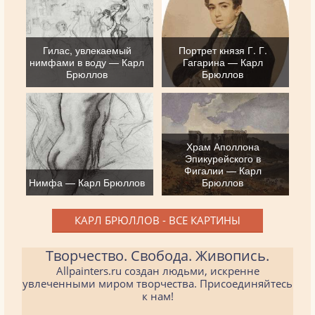
Гилас, увлекаемый
Портрет князя Г. Г.
нимфами в воду — Карл
Гагарина — Карл
Брюллов
Брюллов
Храм Аполлона
Эпикурейского в
Фигалии — Карл
Нимфа — Карл Брюллов
Брюллов
КАРЛ БРЮЛЛОВ - ВСЕ КАРТИНЫ
Творчество. Свобода. Живопись.
Allpainters.ru создан людьми, искренне
увлеченными миром творчества. Присоединяйтесь
к нам!