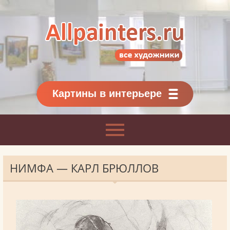
Allpainters.ru - картинная галерея
Онлайн галерея живописи.
Картины классиков
и современников
Картины в интерьере
НИМФА — КАРЛ БРЮЛЛОВ