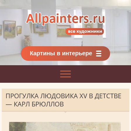
Allpainters.ru - картинная галерея
Онлайн галерея живописи.
Картины классиков
и современников
Картины в интерьере
ПРОГУЛКА ЛЮДОВИКА XV В ДЕТСТВЕ
— КАРЛ БРЮЛЛОВ