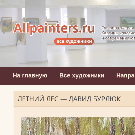
Allpainters.ru - 
Онлайн галерея
Картины классик
и современнико
На главную
Все художники
Напра
ЛЕТНИЙ ЛЕС — ДАВИД БУРЛЮК