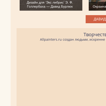
Дизайн для ‘Экс либрис’ Э. Ф.
Голлербаха — Давид Бурлюк
Окраина
ДАВИД
Творчест
Allpainters.ru создан людьми, искренн