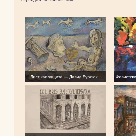
Лист как защита — Давид Бурлюк
Фовистск