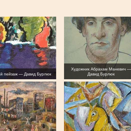
Художник Абрахам Маневич 
ий пейзаж — Давид Бурлюк
Давид Бурлюк