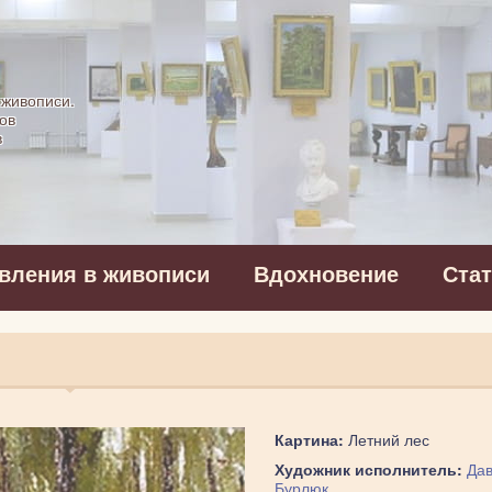
картинная галерея
 живописи.
ов
в
вления в живописи
Вдохновение
Ста
Картина:
Летний лес
Художник исполнитель:
Да
Бурлюк