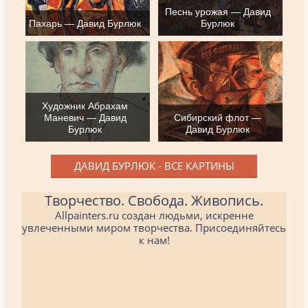
Песнь урожая — Давид
Пахарь — Давид Бурлюк
Бурлюк
Художник Абрахам
Маневич — Давид
Сибирский флот —
Бурлюк
Давид Бурлюк
ДАВИД БУРЛЮК - ВСЕ КАРТИНЫ
Творчество. Свобода. Живопись.
Allpainters.ru создан людьми, искренне
увлеченными миром творчества. Присоединяйтесь
к нам!