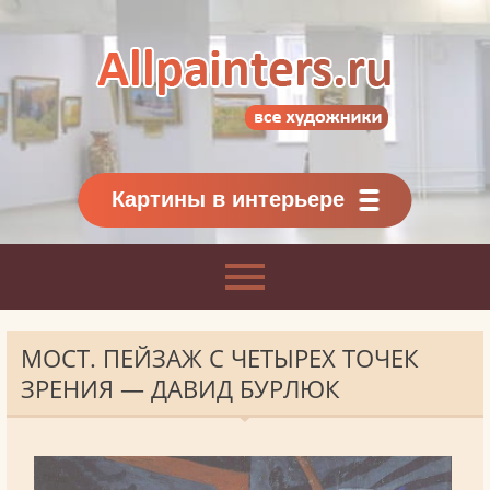
Allpainters.ru - картинная галерея
Онлайн галерея живописи.
Картины классиков
и современников
Картины в интерьере
МОСТ. ПЕЙЗАЖ С ЧЕТЫРЕХ ТОЧЕК
ЗРЕНИЯ — ДАВИД БУРЛЮК