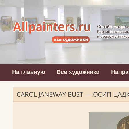
Allpainters.ru - 
Онлайн галерея
Картины классик
и современнико
На главную
Все художники
Напра
CAROL JANEWAY BUST — ОСИП ЦАД