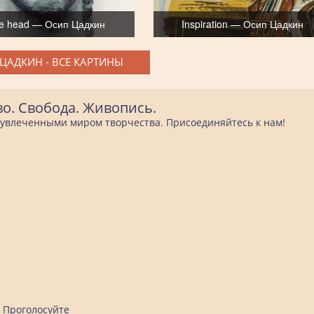
e head — Осип Цадкин
Inspiration — Осип Цадкин
ЦАДКИН - ВСЕ КАРТИНЫ
во. Свобода. Живопись.
е увлеченными миром творчества. Присоединяйтесь к нам!
Проголосуйте