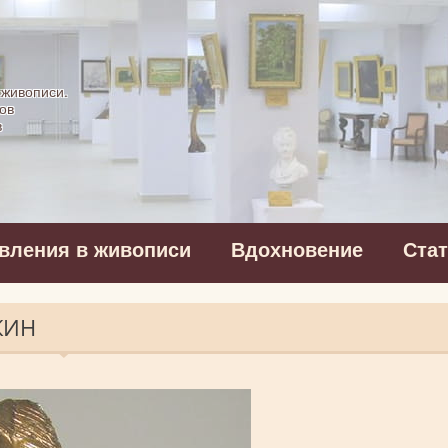
картинная галерея
 живописи.
ов
в
вления в живописи
Вдохновение
Ста
КИН