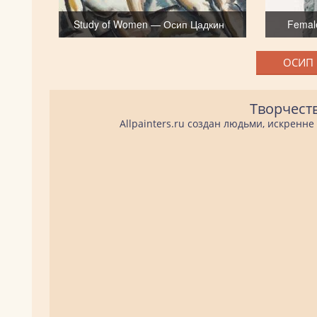
Study of Women — Осип Цадкин
Femal
ОСИП 
Творчест
Allpainters.ru создан людьми, искренн