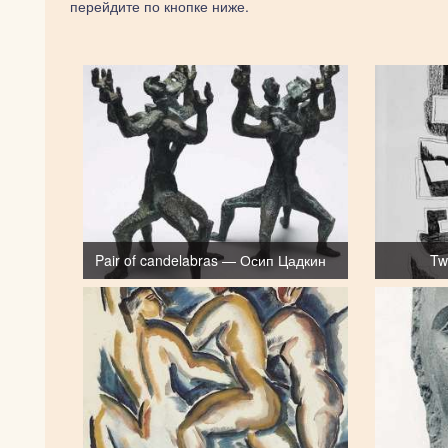
перейдите по кнопке ниже.
Pair of candelabras — Осип Цадкин
Tw