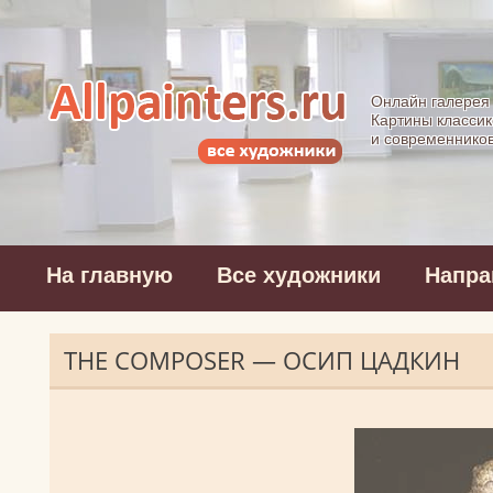
Allpainters.ru - 
Онлайн галерея
Картины классик
и современнико
На главную
Все художники
Напра
THE COMPOSER — ОСИП ЦАДКИН