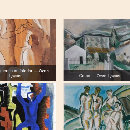
men in an interior — Осип
Цадкин
Como — Осип Цадкин