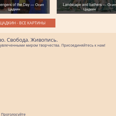
engers of the Day — Осип
Landscape and bathers — Оси
Цадкин
Цадкин
ЦАДКИН - ВСЕ КАРТИНЫ
во. Свобода. Живопись.
е увлеченными миром творчества. Присоединяйтесь к нам!
Проголосуйте