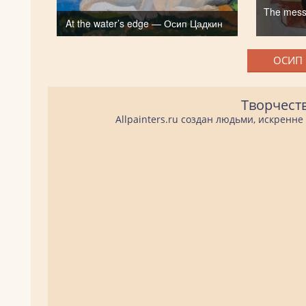
The mess
At the water’s edge — Осип Цадкин
ОСИП 
Творчест
Allpainters.ru создан людьми, искренн