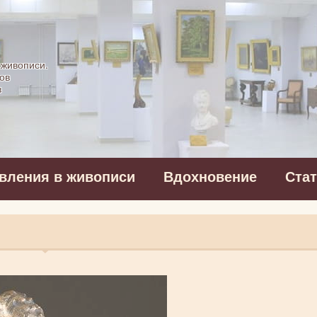
картинная галерея
 живописи.
ов
в
вления в живописи
Вдохновение
Ста