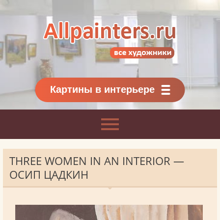
Allpainters.ru - картинная галерея
Онлайн галерея живописи.
Картины классиков
и современников
Картины в интерьере
THREE WOMEN IN AN INTERIOR —
ОСИП ЦАДКИН