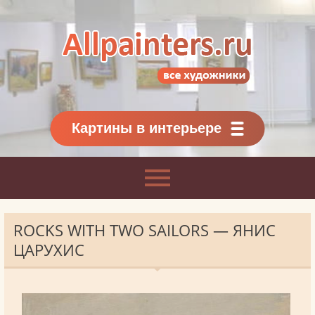
Allpainters.ru - картинная галерея
Онлайн галерея живописи.
Картины классиков
и современников
Картины в интерьере
ROCKS WITH TWO SAILORS — ЯНИС
ЦАРУХИС