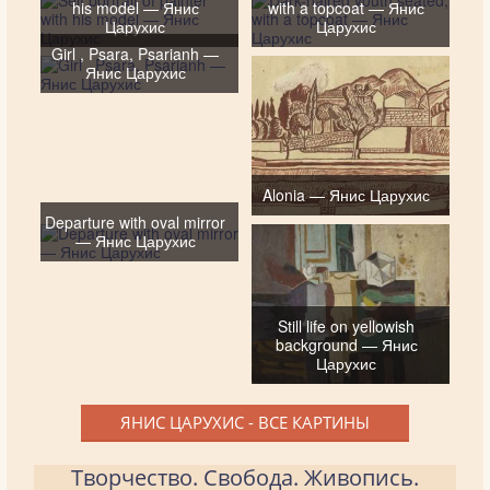
his model — Янис
with a topcoat — Янис
Царухис
Царухис
Girl , Psara, Psarianh —
Янис Царухис
Alonia — Янис Царухис
Departure with oval mirror
— Янис Царухис
Still life on yellowish
background — Янис
Царухис
ЯНИС ЦАРУХИС - ВСЕ КАРТИНЫ
Творчество. Свобода. Живопись.