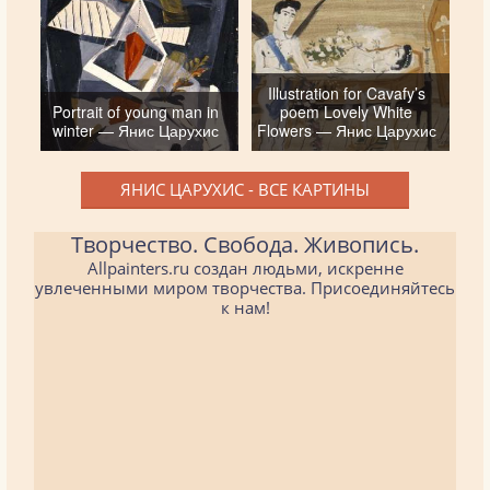
Illustration for Cavafy’s
Portrait of young man in
poem Lovely White
winter — Янис Царухис
Flowers — Янис Царухис
ЯНИС ЦАРУХИС - ВСЕ КАРТИНЫ
Творчество. Свобода. Живопись.
Allpainters.ru создан людьми, искренне
увлеченными миром творчества. Присоединяйтесь
к нам!