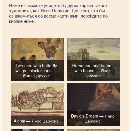
Ниже вы можете увидеть 6 других картин такого
художника, как Янис Царухис. Для того, что бы
ознакомиться со всеми картинами, перейдите по
кнопке ниже.
Two men with butterfly
Horseman and bather
wings , black shoes —
with house — Янис
Янис Царухис
Царухис
David’s Dream — Янис
Alonia — Янис Царухис
Царухис