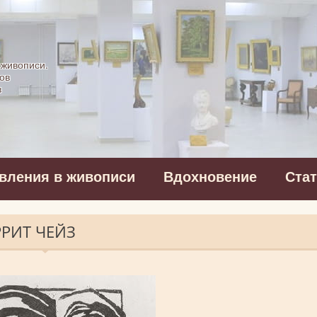
картинная галерея
 живописи.
ов
в
вления в живописи
Вдохновение
Ста
РРИТ ЧЕЙЗ