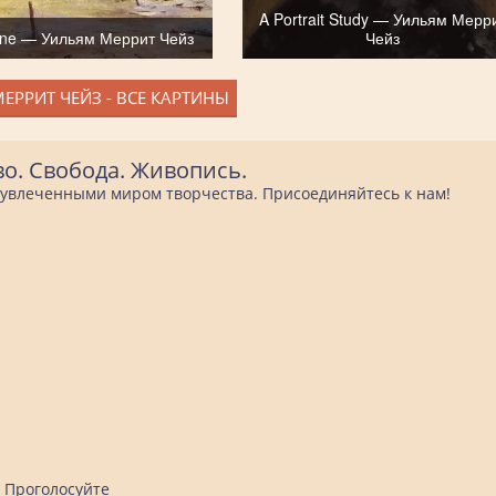
A Portrait Study — Уильям Мерр
ene — Уильям Меррит Чейз
Чейз
ЕРРИТ ЧЕЙЗ - ВСЕ КАРТИНЫ
во. Свобода. Живопись.
е увлеченными миром творчества. Присоединяйтесь к нам!
Проголосуйте