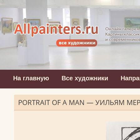
Allpainters.ru - 
Онлайн галерея
Картины классик
и современнико
На главную
Все художники
Напра
PORTRAIT OF A MAN — УИЛЬЯМ МЕ