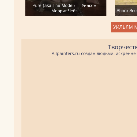
Pure (aka The Model) — Уильям
Меррит Чейз
Shore Sc
УИЛЬЯМ М
Творчест
Allpainters.ru создан людьми, искренн