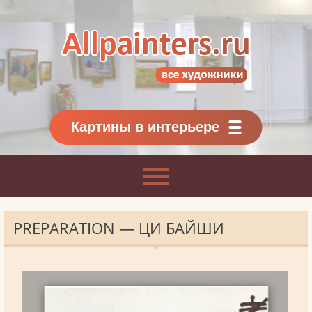
Allpainters.ru - картинная галерея
Онлайн галерея живописи.
Картины классиков
и современников
Картины в интерьере
PREPARATION — ЦИ БАЙШИ