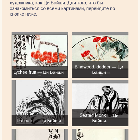
художника, как Ци Байши. Для того, что бы
ознакомиться со всеми картинами, перейдите по
кнопке ниже.
Bindweed, dodder — Ци
Lychee fruit — Ци Байши
Байши
Seated Monk — Ци
Daffodils — Ци Байши
Байши