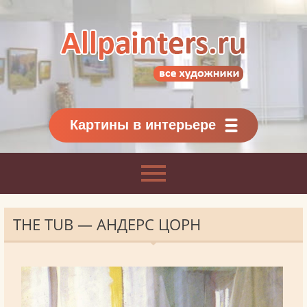
Allpainters.ru - картинная галерея
Онлайн галерея живописи.
Картины классиков
и современников
Картины в интерьере
THE TUB — АНДЕРС ЦОРН