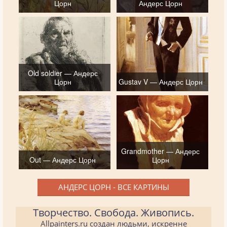
Цорн
Андерс Цорн
Old soldier — Андерс
Цорн
Gustav V — Андерс Цорн
Grandmother — Андерс
Out — Андерс Цорн
Цорн
АНДЕРС ЦОРН - ВСЕ КАРТИНЫ
Творчество. Свобода. Живопись.
Allpainters.ru создан людьми, искренне