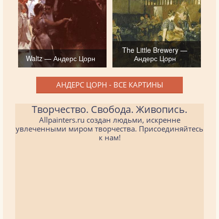
The Little Brewery —
Waltz — Андерс Цорн
Андерс Цорн
АНДЕРС ЦОРН - ВСЕ КАРТИНЫ
Творчество. Свобода. Живопись.
Allpainters.ru создан людьми, искренне
увлеченными миром творчества. Присоединяйтесь
к нам!