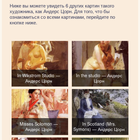
Ниже вы можете увидеть 6 других картин такого
художника, как Андерс Цорн. Для того, что бы
ознакомиться со всеми картинами, перейдите по
кнопке ниже.
In Wikstrom Studio —
In the studio — Андерс
Андерс Цорн
Цорн
Misses Solomon —
In Scotland (Mrs.
Андерс Цорн
Symons) — Андерс Цорн