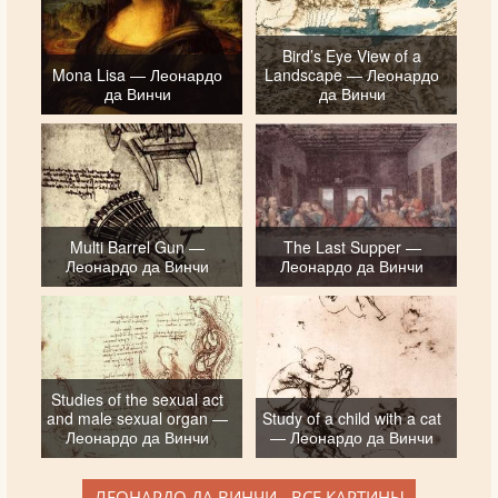
Bird’s Eye View of a
Mona Lisa — Леонардо
Landscape — Леонардо
да Винчи
да Винчи
Multi Barrel Gun —
The Last Supper —
Леонардо да Винчи
Леонардо да Винчи
Studies of the sexual act
and male sexual organ —
Study of a child with a cat
Леонардо да Винчи
— Леонардо да Винчи
ЛЕОНАРДО ДА ВИНЧИ - ВСЕ КАРТИНЫ