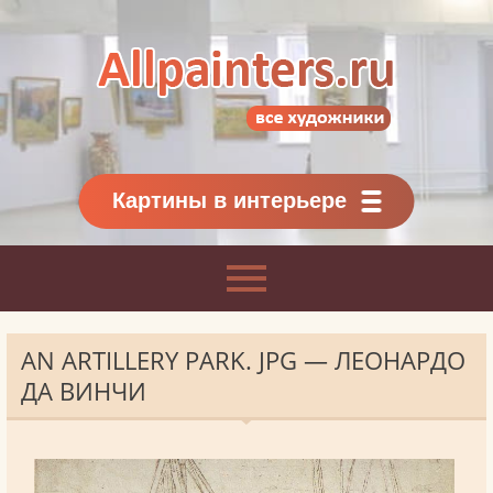
Allpainters.ru - картинная галерея
Онлайн галерея живописи.
Картины классиков
и современников
Картины в интерьере
AN ARTILLERY PARK. JPG — ЛЕОНАРДО
ДА ВИНЧИ