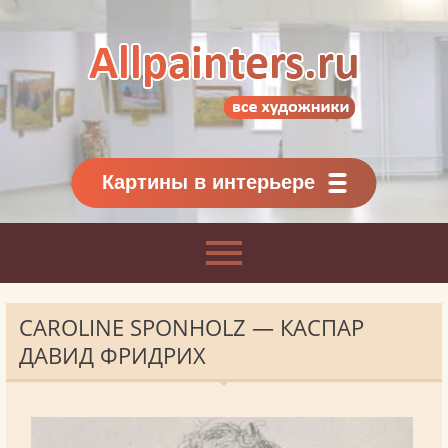
Allpainters.ru - картинная галерея
Онлайн галерея живописи.
Картины классиков
и современников
Картины в интерьере
CAROLINE SPONHOLZ — КАСПАР
ДАВИД ФРИДРИХ