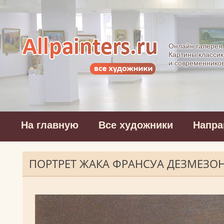
Allpainters.ru - 
Онлайн галерея
Картины классик
и современнико
На главную
Все художники
Напра
ПОРТРЕТ ЖАКА ФРАНСУА ДЕЗМЕЗО