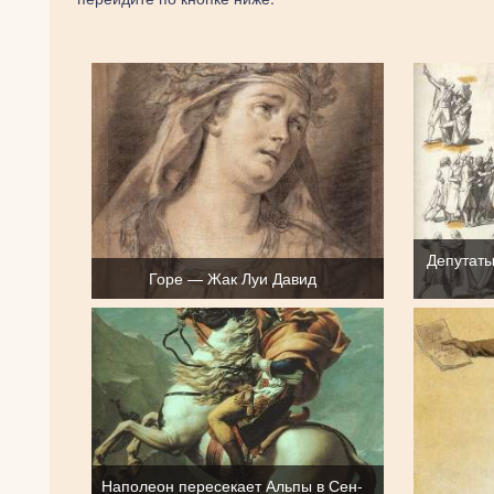
Депутаты
Горе — Жак Луи Давид
Наполеон пересекает Альпы в Сен-