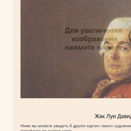
Жак Луи Дави
Ниже вы можете увидеть 6 других картин такого художник
перейдите по кнопке ниже.