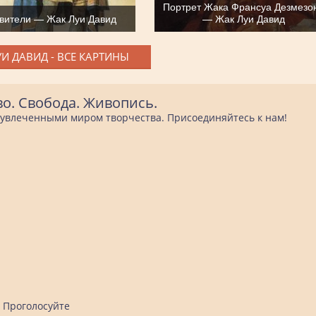
Портрет Жака Франсуа Дезмезо
вители — Жак Луи Давид
— Жак Луи Давид
И ДАВИД - ВСЕ КАРТИНЫ
во. Свобода. Живопись.
е увлеченными миром творчества. Присоединяйтесь к нам!
Проголосуйте