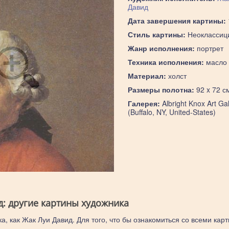
Давид
Дата завершения картины:
Стиль картины:
Неоклассиц
Жанр исполнения:
портрет
Техника исполнения:
масло
Материал:
холст
Размеры полотна:
92 x 72 с
Галерея:
Albright Knox Art Gal
(Buffalo, NY, United-States)
д: другие картины художника
а, как Жак Луи Давид. Для того, что бы ознакомиться со всеми кар