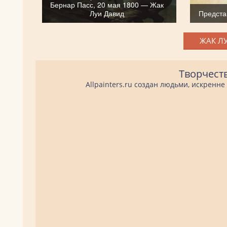
Бернар Пасс, 20 мая 1800 — Жак
Луи Давид
Предста
ЖАК ЛУ
Творчест
Allpainters.ru создан людьми, искренн