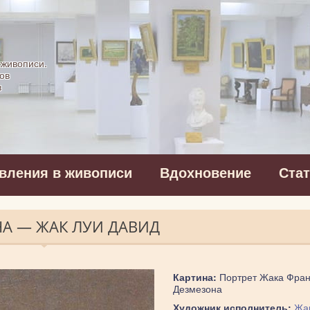
картинная галерея
 живописи.
ов
в
вления в живописи
Вдохновение
Ста
НА — ЖАК ЛУИ ДАВИД
Картина:
Портрет Жака Фран
Дезмезона
Художник исполнитель:
Жа