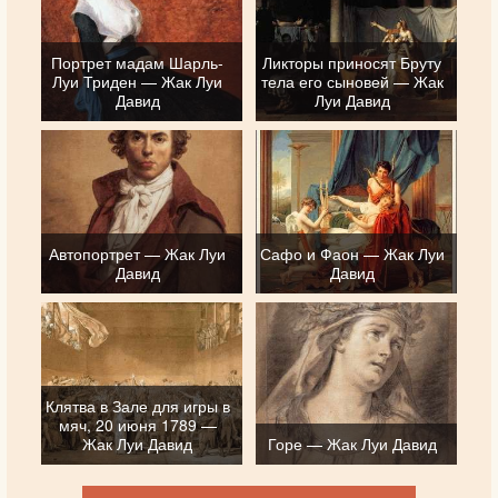
Портрет мадам Шарль-
Ликторы приносят Бруту
Луи Триден — Жак Луи
тела его сыновей — Жак
Давид
Луи Давид
Автопортрет — Жак Луи
Сафо и Фаон — Жак Луи
Давид
Давид
Клятва в Зале для игры в
мяч, 20 июня 1789 —
Жак Луи Давид
Горе — Жак Луи Давид