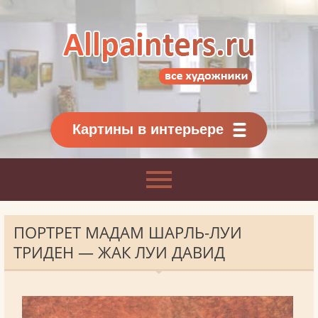
Allpainters.ru - картинная галерея
Онлайн галерея живописи.
Картины классиков
и современников
Картины в интерьере
ПОРТРЕТ МАДАМ ШАРЛЬ-ЛУИ
ТРИДЕН — ЖАК ЛУИ ДАВИД