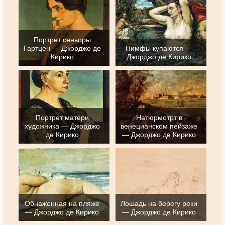
Портрет сеньоры
Гартцен — Джорджо де
Нимфы купаются —
Кирико
Джорджо де Кирико
Портрет матери
Натюрмотрт в
художника — Джорджо
венецианском пейзаже
де Кирико
— Джорджо де Кирико
Обнаженная на пляже
Лошадь на берегу реки
— Джорджо де Кирико
— Джорджо де Кирико