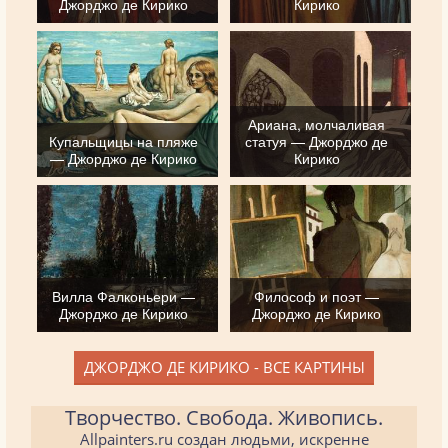
Джорджо де Кирико
Кирико
Ариана, молчаливая
Купальщицы на пляже
статуя — Джорджо де
— Джорджо де Кирико
Кирико
Вилла Фалконьери —
Философ и поэт —
Джорджо де Кирико
Джорджо де Кирико
ДЖОРДЖО ДЕ КИРИКО - ВСЕ КАРТИНЫ
Творчество. Свобода. Живопись.
Allpainters.ru создан людьми, искренне