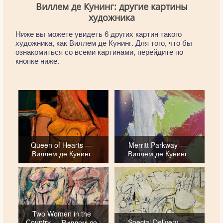
Виллем де Кунинг: другие картины
художника
Ниже вы можете увидеть 6 других картин такого
художника, как Виллем де Кунинг. Для того, что бы
ознакомиться со всеми картинами, перейдите по
кнопке ниже.
Queen of Hearts —
Merritt Parkway —
Виллем де Кунинг
Виллем де Кунинг
Two Women in the
Country — Виллем де
Special Delivery —