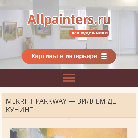
Allpainters.ru - картинная галерея
Онлайн галерея живописи.
Картины классиков
и современников
Картины в интерьере
MERRITT PARKWAY — ВИЛЛЕМ ДЕ
КУНИНГ