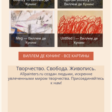
Кунинг
Виллем де Кунинг
Meg — Виллем де
Untitled I — Виллем де
Кунинг
Кунинг
ВИЛЛЕМ ДЕ КУНИНГ - ВСЕ КАРТИНЫ
Творчество. Свобода. Живопись.
Allpainters.ru создан людьми, искренне
увлеченными миром творчества. Присоединяйтесь
к нам!