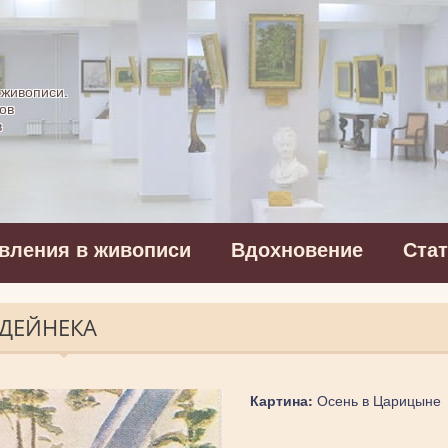
картинная галерея
 живописи.
ов
в
вления в живописи
Вдохновение
Ста
 ДЕЙНЕКА
Картина:
Осень в Царицыне