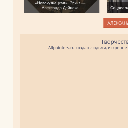
«Новокузнецкая». Эскиз —
Александр Дейнека
Соцреали
АЛЕКСАНД
Творчест
Allpainters.ru создан людьми, искренн