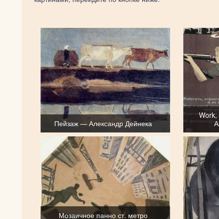
Work, 
Пейзаж — Александр Дейнека
А
Мозаичное панно ст. метро