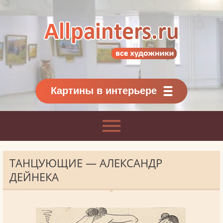
Allpainters.ru - картинная галерея
Онлайн галерея живописи.
Картины классиков
и современников
Картины в интерьере
ТАНЦУЮЩИЕ — АЛЕКСАНДР
ДЕЙНЕКА