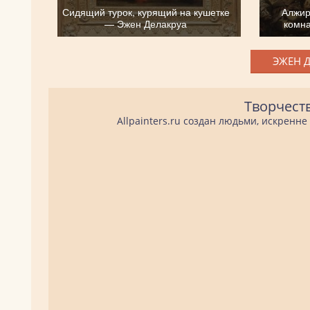
Сидящий турок, курящий на кушетке
Алжир
— Эжен Делакруа
комн
ЭЖЕН Д
Творчест
Allpainters.ru создан людьми, искренн