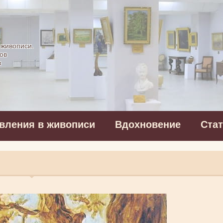
картинная галерея
 живописи.
ов
в
вления в живописи
Вдохновение
Ста