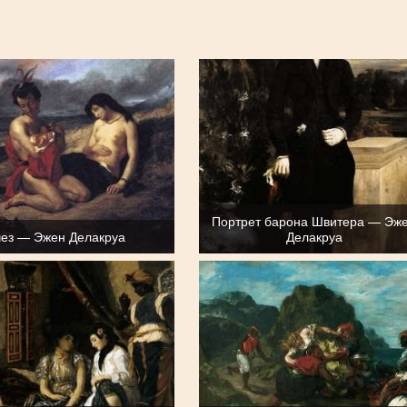
Портрет барона Швитера — Эж
чез — Эжен Делакруа
Делакруа