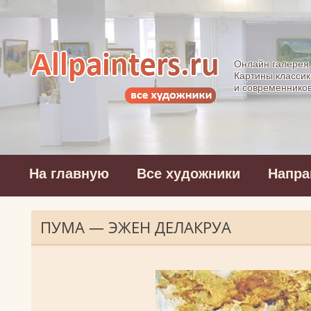
Allpainters.ru - 
Онлайн галерея
Картины классик
и современнико
На главную
Все художники
Напра
ПУМА — ЭЖЕН ДЕЛАКРУА