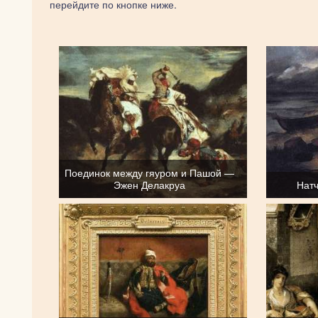
перейдите по кнопке ниже.
Поединок между гяуром и Пашой —
Эжен Делакруа
Нат