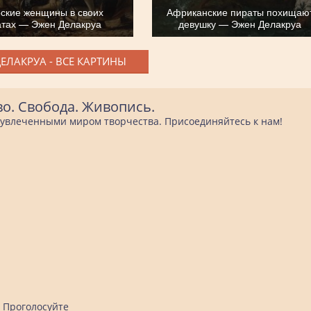
ские женщины в своих
Африканские пираты похищаю
атах — Эжен Делакруа
девушку — Эжен Делакруа
ЕЛАКРУА - ВСЕ КАРТИНЫ
во. Свобода. Живопись.
е увлеченными миром творчества. Присоединяйтесь к нам!
Проголосуйте