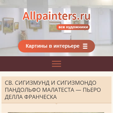
Allpainters.ru - картинная галерея
Онлайн галерея живописи.
Картины классиков
и современников
Картины в интерьере
СВ. СИГИЗМУНД И СИГИЗМОНДО
ПАНДОЛЬФО МАЛАТЕСТА — ПЬЕРО
ДЕЛЛА ФРАНЧЕСКА