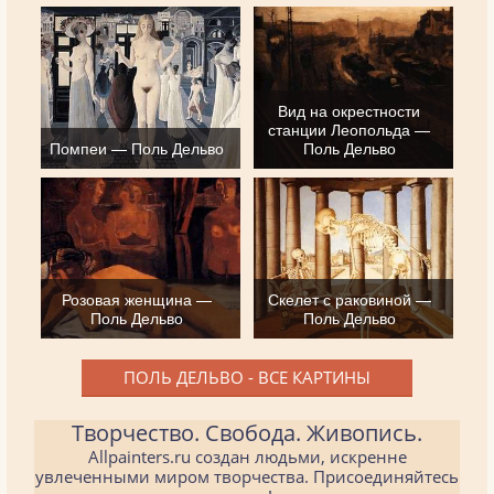
Вид на окрестности
станции Леопольда —
Помпеи — Поль Дельво
Поль Дельво
Розовая женщина —
Скелет с раковиной —
Поль Дельво
Поль Дельво
ПОЛЬ ДЕЛЬВО - ВСЕ КАРТИНЫ
Творчество. Свобода. Живопись.
Allpainters.ru создан людьми, искренне
увлеченными миром творчества. Присоединяйтесь